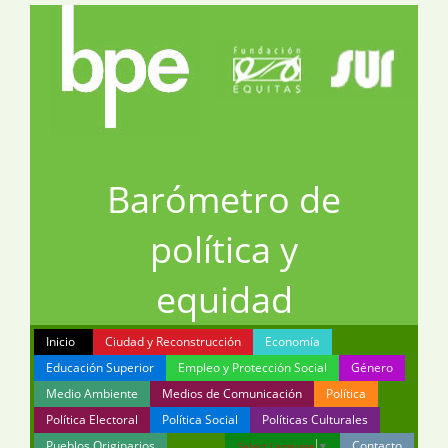
Barómetro de
política y
equidad
Inicio
Ciudad y Reconstrucción
Economía
Educación Superior
Empleo y Protección Social
Género
Medio Ambiente
Medios de Comunicación
Política
Política Electoral
Política Social
Políticas Culturales
Pueblos Originarios
Contacto
Select Language
▼